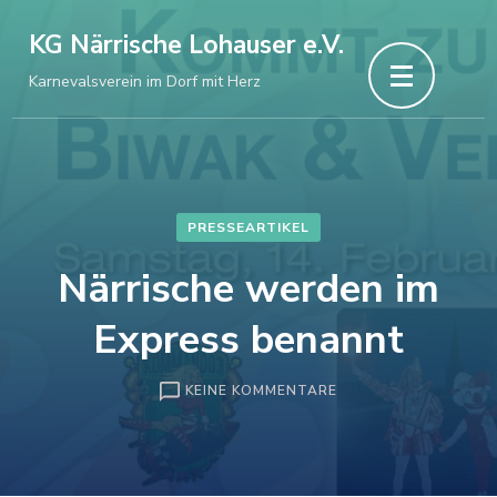
Zum
KG Närrische Lohauser e.V.
Inhalt
Karnevalsverein im Dorf mit Herz
springen
(Enter
drücken)
PRESSEARTIKEL
Närrische werden im
Express benannt
ZU
KEINE KOMMENTARE
NÄRRISCHE
WERDEN
IM
EXPRESS