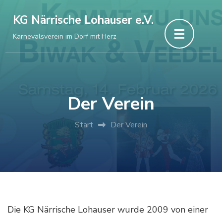
Zum
KG Närrische Lohauser e.V.
Inhalt
Karnevalsverein im Dorf mit Herz
springen
(Enter
drücken)
Der Verein
Start
Der Verein
Die KG Närrische Lohauser wurde 2009 von einer