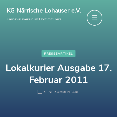
Zum
KG Närrische Lohauser e.V.
Inhalt
Karnevalsverein im Dorf mit Herz
springen
(Enter
drücken)
PRESSEARTIKEL
Lokalkurier Ausgabe 17.
Februar 2011
ZU
KEINE KOMMENTARE
LOKALKURIER
AUSGABE
17.
FEBRUAR