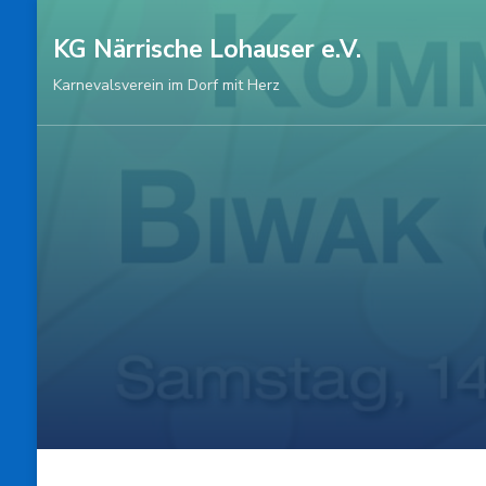
Zum
KG Närrische Lohauser e.V.
Inhalt
springen
Karnevalsverein im Dorf mit Herz
(Enter
drücken)