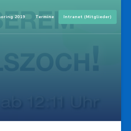
Intranet (Mitglieder)
oring 2019
Termine